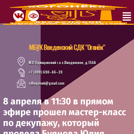
МБУК Введенский СДК "Огонёк"
М.О Одинцовский г.о с.Введенское, д.156А
+7 (498) 690–66–39
sdkogonek@gmail.com
8 апреля в 11:30 в прямом
эфире прошел мастер-класс
по декупажу, который
провела Буянова Юлия