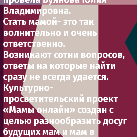
Владимировна.
Стать мамой- это так
волнительно и очень
ответственно.
Возникают сотни вопросов,
ответы на которые найти
сразу не всегда удается.
Культурно-
просветительский проект
«Мамы онлайн» создан с
целью разнообразить досуг
будущих мам и мам в