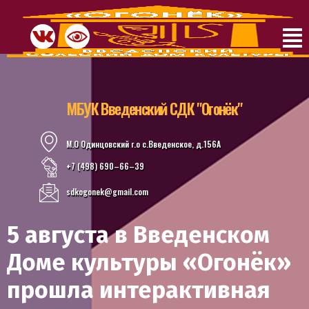
МБУК Введенский СДК "Огонёк"
М.О Одинцовский г.о с.Введенское, д.156А
+7 (498) 690–66–39
sdkogonek@gmail.com
5 августа в Введенском
Доме культуры «Огонёк»
прошла интерактивная