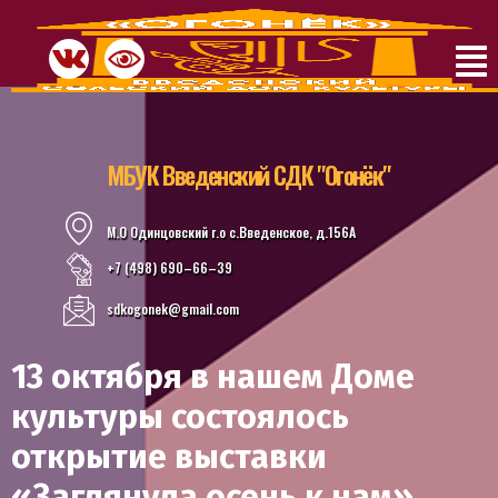
МБУК Введенский СДК "Огонёк"
М.О Одинцовский г.о с.Введенское, д.156А
+7 (498) 690–66–39
sdkogonek@gmail.com
13 октября в нашем Доме
культуры состоялось
открытие выставки
«Заглянула осень к нам»