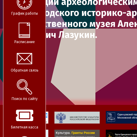
заведующий археологически
Звенигородского историко-а
График работы
и художественного музея Але
Викторович Лазукин.
Расписание
Обратная связь
Поиск по сайту
Билетная касса