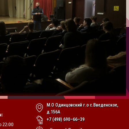
М.О Одинцовский г.о с.Введенское,
д.156А
:
+7 (498) 690–66–39
 22:00