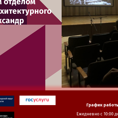
м отделом
рхитектурного
ксандр
График работы
Ежедневно с 10:00 до