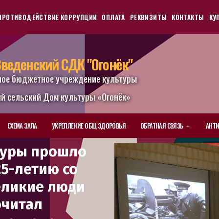
ПРОТИВОДЕЙСТВИЕ КОРРУПЦИИ
ОПЛАТА
РЕКВИЗИТЫ
КОНТАКТЫ
КУ
веденский СДК "Огонёк"
ное бюджетное учреждение культуры
й сельский Дом культуры «Огонёк»
СХЕМА ЗАЛА
УКРЕПЛЕНИЕ ОБЩ ЗДОРОВЬЯ
ОБРАТНАЯ СВЯЗЬ
АНТИ
туры прошло
5-летию со
еликие люди
очитал