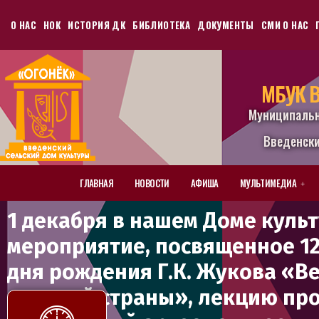
О НАС
НОК
ИСТОРИЯ ДК
БИБЛИОТЕКА
ДОКУМЕНТЫ
СМИ О НАС
МБУК В
Муниципаль
Введенски
ГЛАВНАЯ
НОВОСТИ
АФИША
МУЛЬТИМЕДИА
1 декабря в нашем Доме куль
мероприятие, посвященное 12
дня рождения Г.К. Жукова «В
великой страны», лекцию пр