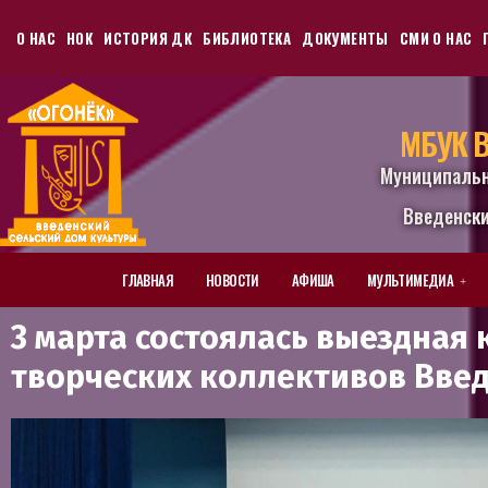
О НАС
НОК
ИСТОРИЯ ДК
БИБЛИОТЕКА
ДОКУМЕНТЫ
СМИ О НАС
МБУК В
Муниципаль
Введенски
ГЛАВНАЯ
НОВОСТИ
АФИША
МУЛЬТИМЕДИА
3 марта состоялась выездная
творческих коллективов Введ