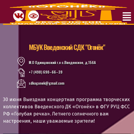
МБУК Введенский СДК "Огонёк"
М.О Одинцовский г.о с.Введенское, д.156А
+7 (498) 690–66–39
sdkogonek@gmail.com
30 июня Выездная концертная программа творческих
коллективов Введенского ДК «Огонёк» в ФГУ РУЦ ФСС
РФ «Голубая речка». Летнего солнечного вам
настроения, наши уважаемые зрители!