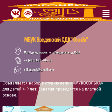
МБУК Введенский СДК "Огонёк"
М.О Одинцовский г.о с.Введенское, д.156А
+7 (498) 690–66–39
sdkogonek@gmail.com
Объявляется набор в студию лепки «МУКОСОЛЬКА»
для детей 4-9 лет. Занятия проводятся на платной
основе.