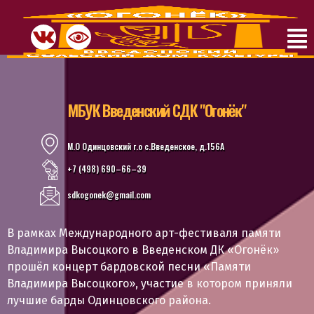
МБУК Введенский СДК "Огонёк"
М.О Одинцовский г.о с.Введенское, д.156А
+7 (498) 690–66–39
sdkogonek@gmail.com
В рамках Международного арт-фестиваля памяти
Владимира Высоцкого в Введенском ДК «Огонёк»
прошёл концерт бардовской песни «Памяти
Владимира Высоцкого», участие в котором приняли
лучшие барды Одинцовского района.