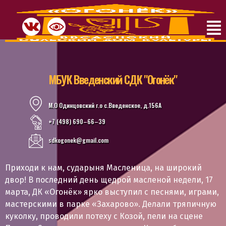
МБУК Введенский СДК "Огонёк"
М.О Одинцовский г.о с.Введенское, д.156А
+7 (498) 690–66–39
sdkogonek@gmail.com
Приходи к нам, сударыня Масленица, на широкий
двор! В последний день щедрой масленой недели, 17
марта, ДК «Огонёк» ярко выступил с песнями, играми,
мастерскими в парке «Захарово». Делали тряпичную
куколку, проводили потеху с Козой, пели на сцене