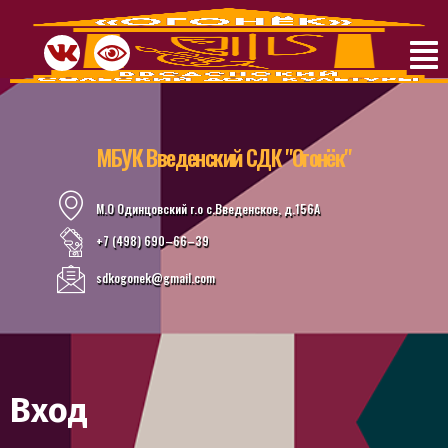
МБУК Введенский СДК "Огонёк"
М.О Одинцовский г.о с.Введенское, д.156А
+7 (498) 690–66–39
sdkogonek@gmail.com
Вход