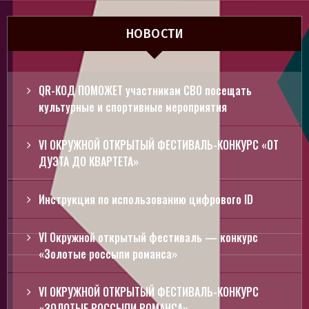
НОВОСТИ
QR-КОД ПОМОЖЕТ участникам СВО посещать
культурные и спортивные мероприятия
VI ОКРУЖНОЙ ОТКРЫТЫЙ ФЕСТИВАЛЬ-КОНКУРС «ОТ
ДУЭТА ДО КВАРТЕТА»
Инструкция по использованию цифрового ID
VI Окружной открытый фестиваль — конкурс
«Золотые россыпи романса»
VI ОКРУЖНОЙ ОТКРЫТЫЙ ФЕСТИВАЛЬ-КОНКУРС
«ЗОЛОТЫЕ РОССЫПИ РОМАНСА»