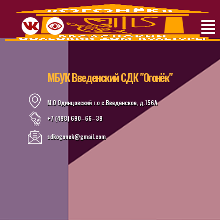
МБУК Введенский СДК "Огонёк"
М.О Одинцовский г.о с.Введенское, д.156А
+7 (498) 690–66–39
sdkogonek@gmail.com